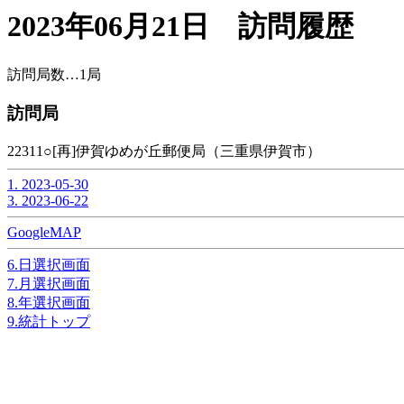
2023年06月21日 訪問履歴
訪問局数…1局
訪問局
22311○[再]伊賀ゆめが丘郵便局（三重県伊賀市）
1. 2023-05-30
3. 2023-06-22
GoogleMAP
6.日選択画面
7.月選択画面
8.年選択画面
9.統計トップ