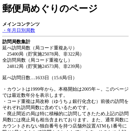
郵便局めぐりのページ
メインコンテンツ
・年月日別局数
訪問局数集計
延べ訪問局数（局コード重複あり）
25400局（貯実施25078局、非322局）
全訪問局数（局コード重複なし）
24812局（貯実施24573局、非239局）
延べ訪問日数…1633日（15.6局/日）
・カウントは1999年から。本格開始は2005年～。このページ
では最近数年分を表示します。
・コード重複は局改称（ゆうちょ銀行化含む）前後の訪問を
それぞれ訪問局数に含めているためです。
・廃止間近の局は特に積極的に訪問してきたため上記の訪問
局数には廃止局も相当含まれております。また、通常局数に
カウントされない独自番号を持つ店舗外設置ATMも1番号に