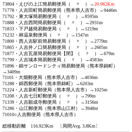
73804・えびの上江簡易郵便局（ 〃 ）→
20.982Km
71778・人吉田町簡易郵便局（熊本県人吉市）→9446m
71792・東大塚簡易郵便局（ 〃 ）→8595m
71888・人吉西間簡易郵便局（ 〃 ）→2931m
71833・下戸越簡易郵便局（ 〃 ）→1219m
71232・林温泉郵便局（ 〃 ）→1547m
71800・西人吉駅前簡易郵便局（ 〃 ）→2779m
71865・人吉井ノ口簡易郵便局（ 〃 ）→2605m
71877・人吉瓦屋簡易郵便局【閉】（ 〃 ）→679m
71799・人吉城本簡易郵便局（ 〃 ）→4583m
71896・錦サンロードシティ簡易郵便局（熊本県錦町）
→3409m
71101・大畑郵便局（熊本県人吉市）→4036m
71288・錦西郵便局（熊本県錦町）→6203m
71224・人吉新町郵便局（熊本県人吉市）→1025m
71208・人吉七日町郵便局（ 〃 ）→799m
71339・人吉願成寺郵便局（ 〃 ）→3156m
71286・山江郵便局（熊本県山江村）→3948m
71010○人吉郵便局（熊本県人吉市）
総移動距離 116.923Km 〔局間Avg. 3.8Km〕