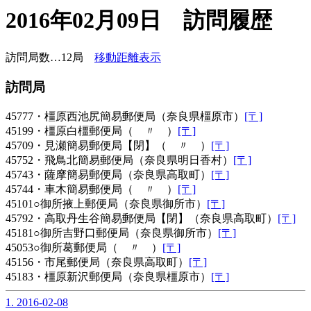
2016年02月09日 訪問履歴
訪問局数…12局
移動距離表示
訪問局
45777・橿原西池尻簡易郵便局（奈良県橿原市）
[〒]
45199・橿原白橿郵便局（ 〃 ）
[〒]
45709・見瀬簡易郵便局【閉】（ 〃 ）
[〒]
45752・飛鳥北簡易郵便局（奈良県明日香村）
[〒]
45743・薩摩簡易郵便局（奈良県高取町）
[〒]
45744・車木簡易郵便局（ 〃 ）
[〒]
45101○御所掖上郵便局（奈良県御所市）
[〒]
45792・高取丹生谷簡易郵便局【閉】（奈良県高取町）
[〒]
45181○御所吉野口郵便局（奈良県御所市）
[〒]
45053○御所葛郵便局（ 〃 ）
[〒]
45156・市尾郵便局（奈良県高取町）
[〒]
45183・橿原新沢郵便局（奈良県橿原市）
[〒]
1. 2016-02-08